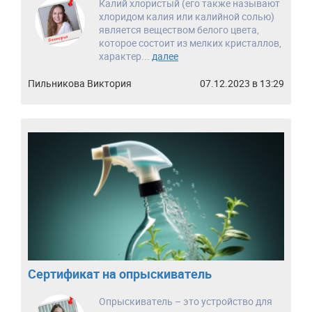
Калий хлористый (его также называют
хлоридом калия или калийной солью)
является веществом белого цвета,
которое состоит из мелких кристаллов,
характер...
далее
Пильникова Виктория
07.12.2023 в 13:29
Сертификат на опрыскиватель
Опрыскиватель – это устройство для