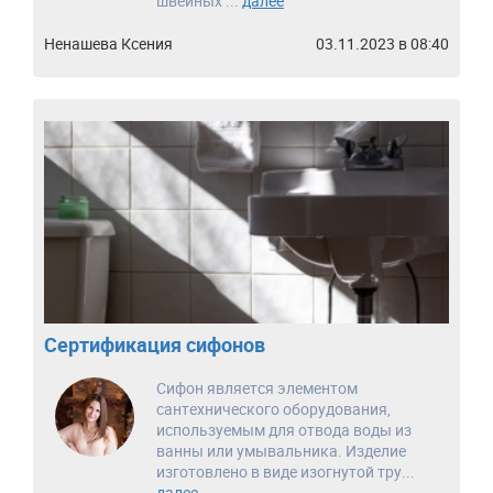
швейных ...
далее
Ненашева Ксения
03.11.2023 в 08:40
Сертификация сифонов
Сифон является элементом
сантехнического оборудования,
используемым для отвода воды из
ванны или умывальника. Изделие
изготовлено в виде изогнутой тру...
далее