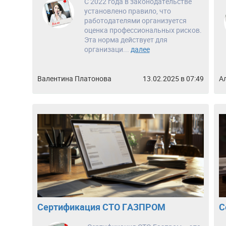
С 2022 года в законодательстве
установлено правило, что
работодателями организуется
оценка профессиональных рисков.
Эта норма действует для
организаци...
далее
Валентина Платонова
13.02.2025 в 07:49
А
Сертификация СТО ГАЗПРОМ
С