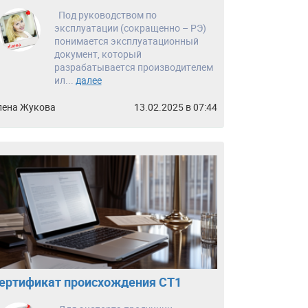
Под руководством по
эксплуатации (сокращенно – РЭ)
понимается эксплуатационный
документ, который
разрабатывается производителем
ил...
далее
лена Жукова
13.02.2025 в 07:44
ертификат происхождения СТ1