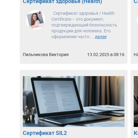
Сертификат здоровья (Health)
С
Сертификат здоровья / Health
Certificate – это документ,
подтверждающий безопасность
продукции для человека. Его
оформление часто ...
далее
Пильникова Виктория
13.02.2025 в 08:16
Н
Сертификат SIL2
К