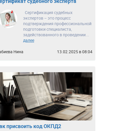
ертификат судебного эксперта
Сертификация судебных
экспертов – это процесс
подтверждения профессиональной
подготовки специалиста,
задействованного в проведении...
далее
абиева Нина
13.02.2025 в 08:04
ак присвоить код ОКПД2