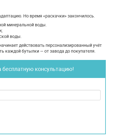
 адаптацию. Но время «раскачки» закончилось.
дной минеральной воды.
и;
ской воды.
а начинает действовать персонализированный учёт
уть каждой бутылки — от завода до покупателя.
а бесплатную консультацию!