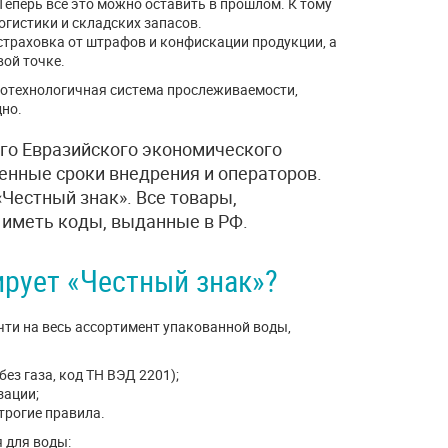
 Теперь всё это можно оставить в прошлом. К тому
гистики и складских запасов.
о страховка от штрафов и конфискации продукции, а
вой точке.
окотехнологичная система прослеживаемости,
но.
го Евразийского экономического
енные сроки внедрения и операторов.
«Честный знак». Все товары,
 иметь коды, выданные в РФ.
ирует «Честный знак»?
ти на весь ассортимент упакованной воды,
ез газа, код ТН ВЭД 2201);
зации;
трогие правила.
 для воды: