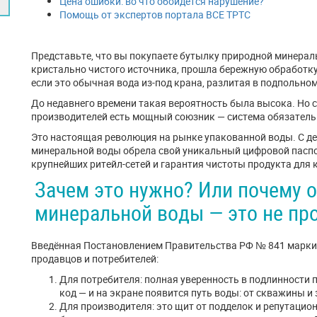
Цена ошибки: во что обойдётся нарушение?
Помощь от экспертов портала ВСЕ ТРТС
Представьте, что вы покупаете бутылку природной минераль
кристально чистого источника, прошла бережную обработку 
если это обычная вода из-под крана, разлитая в подпольном
До недавнего времени такая вероятность была высока. Но с
производителей есть мощный союзник — система обязатель
Это настоящая революция на рынке упакованной воды. С де
минеральной воды обрела свой уникальный цифровой паспорт
крупнейших ритейл-сетей и гарантия чистоты продукта для 
Зачем это нужно? Или почему 
минеральной воды — это не пр
Введённая Постановлением Правительства РФ № 841 маркир
продавцов и потребителей:
Для потребителя: полная уверенность в подлинности 
код — и на экране появится путь воды: от скважины и
Для производителя: это щит от подделок и репутацио