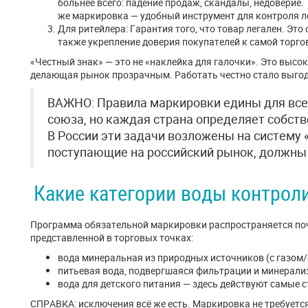
больнее всего: падение продаж, скандалы, недоверие.
же маркировка — удобный инструмент для контроля ло
Для ритейлера: Гарантия того, что товар легален. Эт
также укрепление доверия покупателей к самой торго
«Честный знак» — это не «наклейка для галочки». Это выс
делающая рынок прозрачным. Работать честно стало выгод
ВАЖНО: Правила маркировки едины для все
союза, но каждая страна определяет собств
В России эти задачи возложены на систему 
поступающие на российский рынок, должны
Какие категории воды контрол
Программа обязательной маркировки распространяется поч
представленной в торговых точках:
вода минеральная из природных источников (с газом/б
питьевая вода, подвергшаяся фильтрации и минерали
вода для детского питания — здесь действуют самые с
СПРАВКА: исключения всё же есть. Маркировка не требуется