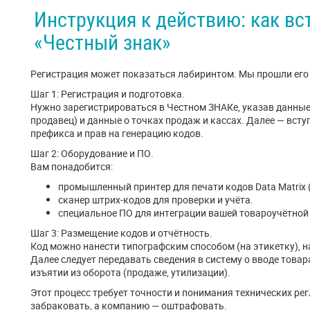
Инструкция к действию: как вс
«Честный знак»
Регистрация может показаться лабиринтом. Мы прошли его 
Шаг 1: Регистрация и подготовка.
Нужно зарегистрироваться в Честном ЗНАКе, указав данные
продавец) и данные о точках продаж и кассах. Далее — вст
префикса и прав на генерацию кодов.
Шаг 2: Оборудование и ПО.
Вам понадобится:
промышленный принтер для печати кодов Data Matrix 
сканер штрих-кодов для проверки и учёта.
специальное ПО для интеграции вашей товароучётной 
Шаг 3: Размещение кодов и отчётность.
Код можно нанести типографским способом (на этикетку), н
Далее следует передавать сведения в систему о вводе това
изъятии из оборота (продаже, утилизации).
Этот процесс требует точности и понимания технических ре
забраковать, а компанию — оштрафовать.