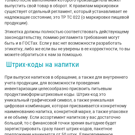
выпустить свой товар в оборот. К правилам маркировки
существует отдельный регламент, который устанавливает ее
надлежащее состояние, это ТР ТС 022 (о маркировке пищевой
продукции).
Этикетка должны полностью соответствовать действующему
законодательству, помимо регламента требования могут
быть и в ГОСТах. Если у вас нет возможности разработать
этикетку, либо же если вы не уверены в ее корректности, то вы
можете обратиться к нам за помощью.
Штрих-коды на напитки
При выпуске напитков в обращение, а также для внутреннего
учета продукции, для возможности проведения
инвентаризации целесообразно присвоить питьевым
продуктамоформ штриховые коды. Штрих-код это
уникальный графический символ, а также уникальная
цифровая комбинация, которая присваивается конкретному
наименованию напитка, конкретной марке, а также упаковке
и ее объему. Если ассортимент напитков у вас достаточно
большой, то с финансовой точки зрения выгоднее будет
зарегистрировать сразу пакет штрих-кодов, пакетное
предложение начинается от 50 штук. Единовременное