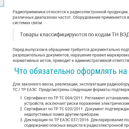
Радиоприемники относятся к радиоэлектронной продукции,
различных диапазонах частот. Оборудование применяется в 
системах связи.
Товары классифицируются по кодам ТН ВЭД 
Перед выпуском в обращение требуется документально подт
разрешительных документов, нарушение правил маркировки
нормативных актов, приводит к административной ответств
Что обязательно оформлять на
Для законного ввоза, реализации, эксплуатации радиообор
ТС / ТР ЕАЭС. Предусмотрены следующие форматы подтверж
Сертификат по ТР ТС 004/2011. Регламент устанавлив
устройств, исключает риски поражения электрически
Сертификат по ТР ТС 020/2011. Документ подтвержда
недопустимых помех другим приборам.
Декларация по ТР ЕАЭС 037/2016. Декларирование п
содержанию опасных веществ в радиоэлектронной пр