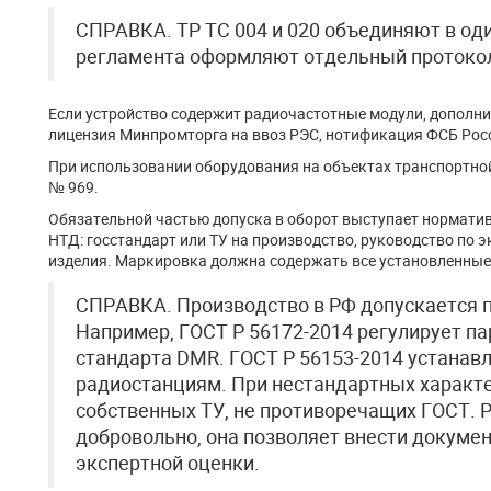
СПРАВКА. ТР ТС 004 и 020 объединяют в од
регламента оформляют отдельный протоко
Если устройство содержит радиочастотные модули, дополни
лицензия Минпромторга на ввоз РЭС, нотификация ФСБ Росс
При использовании оборудования на объектах транспортно
№ 969.
Обязательной частью допуска в оборот выступает норматив
НТД: госстандарт или ТУ на производство, руководство по э
изделия. Маркировка должна содержать все установленные
СПРАВКА. Производство в РФ допускается 
Например, ГОСТ Р 56172-2014 регулирует 
стандарта DMR. ГОСТ Р 56153-2014 устанав
радиостанциям. При нестандартных характе
собственных ТУ, не противоречащих ГОСТ. 
добровольно, она позволяет внести докумен
экспертной оценки.