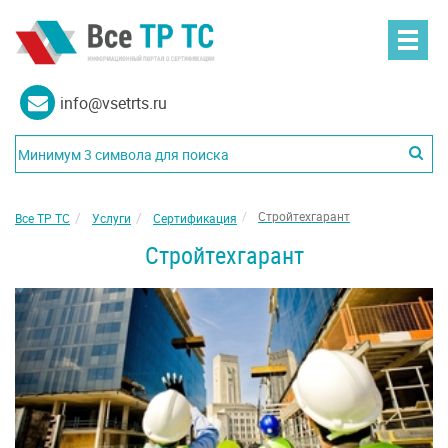
info@vsetrts.ru
Стройтехгарант
Все ТР ТС
Услуги
Сертификация
Стройтехгарант