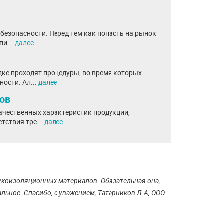
безопасности. Перед тем как попасть на рынок
пи...
далее
ке проходят процедуры, во время которых
ости. Ал...
далее
ов
ачественных характеристик продукции,
тствия тре...
далее
вукоизоляционных материалов. Обязательная она,
альное. Спасибо, с уважением, Татарников Л.А, ООО