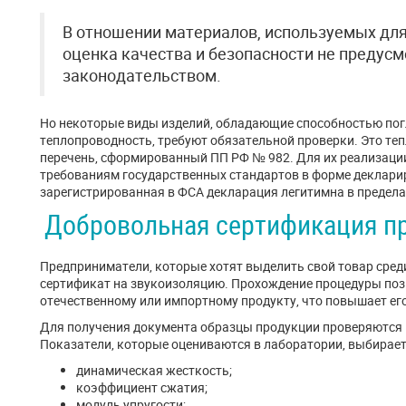
В отношении материалов, используемых дл
оценка качества и безопасности не преду
законодательством.
Но некоторые виды изделий, обладающие способностью пог
теплопроводность, требуют обязательной проверки. Это т
перечень, сформированный ПП РФ № 982. Для их реализаци
требованиям государственных стандартов в форме деклари
зарегистрированная в ФСА декларация легитимна в пределах 
Добровольная сертификация п
Предприниматели, которые хотят выделить свой товар сре
сертификат на звукоизоляцию. Прохождение процедуры поз
отечественному или импортному продукту, что повышает ег
Для получения документа образцы продукции проверяются
Показатели, которые оцениваются в лаборатории, выбирает 
динамическая жесткость;
коэффициент сжатия;
модуль упругости;