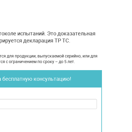
околе испытаний. Это доказательная
рируется декларация ТР ТС.
ся для продукции, выпускаемой серийно, или для
я с ограничением по сроку – до 5 лет.
а бесплатную консультацию!