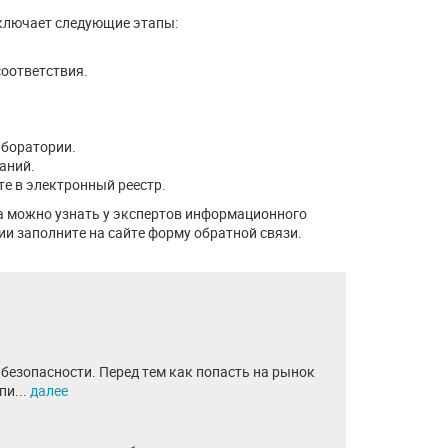
ключает следующие этапы:
соответствия.
аборатории.
аний.
те в электронный реестр.
а можно узнать у экспертов информационного
и заполните на сайте форму обратной связи.
безопасности. Перед тем как попасть на рынок
пи...
далее