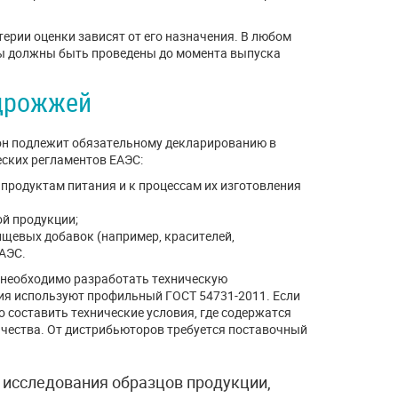
ерии оценки зависят от его назначения. В любом
ры должны быть проведены до момента выпуска
дрожжей
 он подлежит обязательному декларированию в
еских регламентов ЕАЭС:
 продуктам питания и к процессам их изготовления
й продукции;
ищевых добавок (например, красителей,
ЕАЭС.
 необходимо разработать техническую
тия используют профильный ГОСТ 54731-2011. Если
о составить технические условия, где содержатся
ачества. От дистрибьюторов требуется поставочный
 исследования образцов продукции,