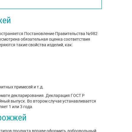
жей
пространяется Постановление Правительства №982
едусмотрена обязательная оценка соответствия
ряются такие свойства изделий, как:
итных примесей и т.д.
рмате декларирования. Декларация ГОСТ Р
ийный выпуск. Во втором случае устанавливается
ет 1 или 3 года.
дрожжей
 типов продукта вправе оформить добровольный