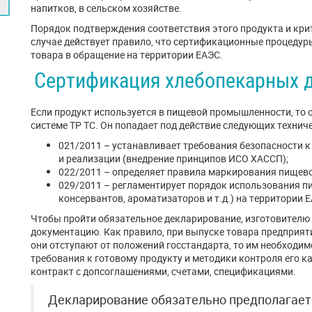
напитков, в сельском хозяйстве.
Порядок подтверждения соответствия этого продукта и крит
случае действует правило, что сертификационные процеду
товара в обращение на территории ЕАЭС.
Сертификация хлебопекарных 
Если продукт используется в пищевой промышленности, то
системе ТР ТС. Он попадает под действие следующих технич
021/2011 – устанавливает требования безопасности к
и реализации (внедрение принципов ИСО ХАССП);
022/2011 – определяет правила маркирования пищево
029/2011 – регламентирует порядок использования п
консервантов, ароматизаторов и т.д.) на территории 
Чтобы пройти обязательное декларирование, изготовителю
документацию. Как правило, при выпуске товара предприя
они отступают от положений госстандарта, то им необходим
требования к готовому продукту и методики контроля его к
контракт с допсоглашениями, счетами, спецификациями.
Декларирование обязательно предполагает