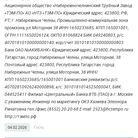
Акционерное общество «Набережночелнинский Трубный Завод
«ТЭМ-ПО» АО «НТЗ «ТЭМ-ПО» Юридический адрес: 423800, РФ,
РТ, г. Набережные Челны, Промышленно-коммунальная зона
промзона, ул.Моторная 38 ИНН 1650233685, КПП 165001001,
ОГРН 1111650026124, ОКПО 81068824 БИК 049240803, р/с
40701810100000000140, кор/счет 30101810100000000803
Банк ОАО №АКИБАНК» Юридический адрес: 423800, Республика
Татарстан, город Набережные Челны, улица Моторная, 38
Почтовый адрес: 423800, Республика Татарстан, город
Набережные Челны, улица Моторная, 38 ИНН/
КПП:1650233685/165001001 Банковские реквизиты:р/с:
40702810926240000898, к/с: 3010181014525000041, БИК:
044525411 Филиал «Центральный» Банка ВТБ (ПАО) в г. Москве
С уважением, Инженер по маркетингу ОКЗ Хазиева Элеонора
Ринатовна тел./факс (8552) 20-20-68 E-mail: 2523@hctempo.ru
http://тэмпо.рф
04.02.2026
Гость