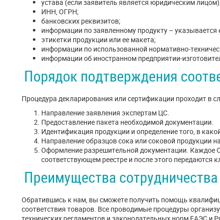
устава (если заявитель является юридическим лицом)
ИНН, ОГРН;
банковских реквизитов;
информации по заявленному продукту – указывается е
этикетки продукции или ее макета;
информации по использованной нормативно-техничес
информации об иностранном предприятии-изготовител
Порядок подтверждения соотв
Процедура декларирования или сертификации проходит в с
Направление заявления экспертам ЦС.
Предоставление пакета необходимой документации.
Идентификация продукции и определение того, в како
Направление образцов сока или соковой продукции н
Оформление разрешительной документации. Каждое СГ
соответствующем реестре и после этого передаются к
Преимущества сотрудничества
Обратившись к нам, вы сможете получить помощь квалифи
соответствия товаров. Все проводимые процедуры организу
технических регламентов и законодательных норм ЕАЭС и Р