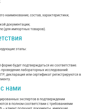
;
го наименование, состав, характеристики;
кой документации;
е (для импортных товаров).
етствия
ледующие этапы:
й форме будет подтверждаться их соответствие.
а проведение лабораторных исследований.
Р, декларация или сертификат регистрируются в
лиенту.
 с нами
цированных экспертов в подтверждении
ются в полном соответствии с требованиями
Ф – клиент получает документы, имеющие