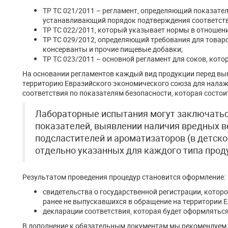
ТР ТС 021/2011 – регламент, определяющий показател
устанавливающий порядок подтверждения соответств
ТР ТС 022/2011, который указывает нормы в отношен
ТР ТС 029/2012, определяющий требования для товар
консерванты и прочие пищевые добавки;
ТР ТС 023/2011 – основной регламент для соков, кото
На основании регламентов каждый вид продукции перед вы
территорию Евразийского экономического союза для налаж
соответствия по показателям безопасности, которая состо
Лабораторные испытания могут заключатьс
показателей, выявлении наличия вредных в
подсластителей и ароматизаторов (в детско
отдельно указанных для каждого типа прод
Результатом проведения процедур становится оформление:
свидетельства о государственной регистрации, котор
ранее не выпускавшихся в обращение на территории ЕА
декларации соответствия, которая будет оформляться
В дополнение к обязательным документам мы рекомендуем