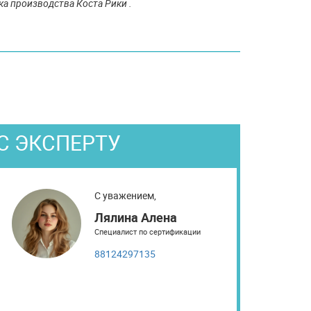
ка производства Коста Рики .
С ЭКСПЕРТУ
С уважением,
Лялина Алена
Специалист по сертификации
88124297135