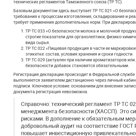
технических регламентов Таможенного союза (ТР ТС).
Базовым документом здесь выступает ТР ТС 021 «О безопас
требования к процессам изготовления, складирования и ре
требует применения дополнительных норм. При деклариров
ТР ТС 033 «О безопасности молока и молочной продук
строгие показатели для органолептики, физико-химич
вида сырья.
ТР ТС 022 «Пищевая продукция в части ее маркировки
этикетке: состав, условия хранения и сроки годности.
ТР ТС 029 (актуален при наличии ароматизаторов или 
безопасности добавок становятся обязательными.
Регистрация декларации происходит в Федеральной службе 
выполняется заявителем дистанционно через личный кабин
подписи. Ключевое условие: основанием для внесения запис
документа регистрация невозможна.
Справочно: технический регламент ТР ТС 0
менеджмента безопасности (ХАССП). Это с
рисками. В дополнение к обязательным ме
добровольный аудит на соответствие ГОСТ 
повышает инвестиционную привлекательнос