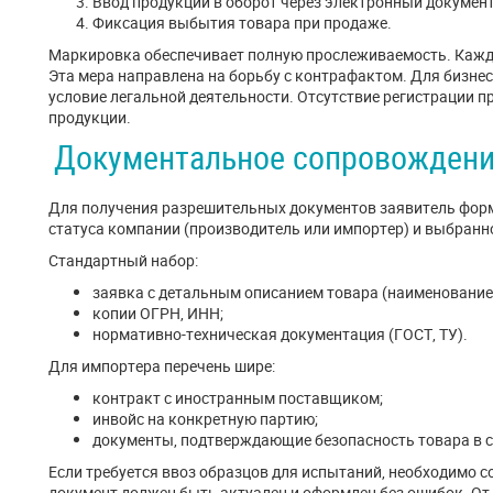
Ввод продукции в оборот через электронный докумен
Фиксация выбытия товара при продаже.
Маркировка обеспечивает полную прослеживаемость. Кажда
Эта мера направлена на борьбу с контрафактом. Для бизне
условие легальной деятельности. Отсутствие регистрации 
продукции.
Документальное сопровождение
Для получения разрешительных документов заявитель форми
статуса компании (производитель или импортер) и выбранн
Стандартный набор:
заявка с детальным описанием товара (наименование,
копии ОГРН, ИНН;
нормативно-техническая документация (ГОСТ, ТУ).
Для импортера перечень шире:
контракт с иностранным поставщиком;
инвойс на конкретную партию;
документы, подтверждающие безопасность товара в 
Если требуется ввоз образцов для испытаний, необходимо 
документ должен быть актуален и оформлен без ошибок. От