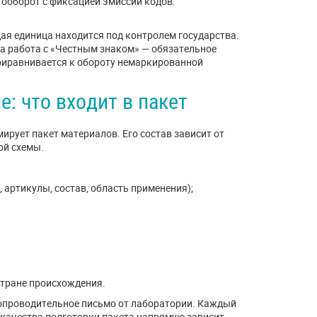
тооборот с фиксацией эмиссии кодов.
я единица находится под контролем государства.
са работа с «Честным знаком» — обязательное
приравнивается к обороту немаркированной
: что входит в пакет
рует пакет материалов. Его состав зависит от
ой схемы.
 артикулы, состав, область применения);
стране происхождения.
сопроводительное письмо от лаборатории. Каждый
 качества подготовки пакета напрямую зависит