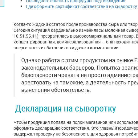
Последовательность процедуры подтверждения
Где оформить сертификат соответствия на сыворотку
Когда-то жидкий остаток после производства сыра или тво
Сегодня ситуация кардинально изменилась: молочная сыв
10.51.55.11) превратилась в высокомаржинальный товар. В 
концентрированная, деминерализованная — она находит при
энергетических батончиков и даже в косметологии.
Однако работа с этим продуктом на рынке 
законодательных барьеров. Попытка реали
безопасности чревата не просто администр
арестовать на таможне, а деятельность пр
выяснения обстоятельств.
Декларация на сыворотку
Чтобы продукция попала на полки магазинов или использо
оформить декларацию соответствия. Это главный юридичес
выдержал проверку на безопасность для здоровья потребит