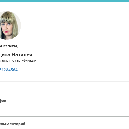
важением,
дина Наталья
иалист по сертификации
51284564
фон
комментарий