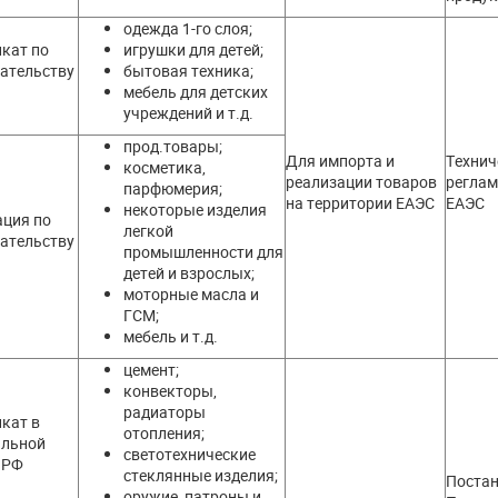
одежда 1-го слоя;
кат по
игрушки для детей;
ательству
бытовая техника;
мебель для детских
учреждений и т.д.
прод.товары;
Для импорта и
Технич
косметика,
реализации товаров
регла
парфюмерия;
на территории ЕАЭС
ЕАЭС
некоторые изделия
ция по
легкой
ательству
промышленности для
детей и взрослых;
моторные масла и
ГСМ;
мебель и т.д.
цемент;
конвекторы,
радиаторы
кат в
отопления;
альной
светотехнические
 РФ
стеклянные изделия;
Поста
оружие, патроны и