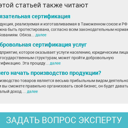
этой статьей также читают
язательная сертификация
дукция, реализуемая и изготавливаемая в Таможенном союзе и РФ
жна быть протестирована, согласно всем законодательным норма
бованиям. Обяза...
далее
бровольная сертификация услуг
дприятие, которое оказывает услуги населению, юридическим лиц
 государственным структурам, может пройти добровольную
тификацию. Эта процеду...
далее
чего начать производство продукции?
изводство товаров является весьма прибыльным видом деятельно
и вы сможете правильно организовать свой бизнес, он будет дават
алый доход....
далее
ЗАДАТЬ ВОПРОС ЭКСПЕРТУ