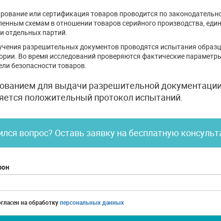
рование или сертификация товаров проводится по законодательн
ленным схемам в отношении товаров серийного производства, еди
 и отдельных партий.
учения разрешительных документов проводятся испытания образц
ории. Во время исследований проверяются фактические параметр
ели безопасности товаров.
ованием для выдачи разрешительной документаци
яется положительный протокол испытаний.
лся вопрос? Оставь заявку на бесплатную консуль
фон
огласен на обработку
персональных данных