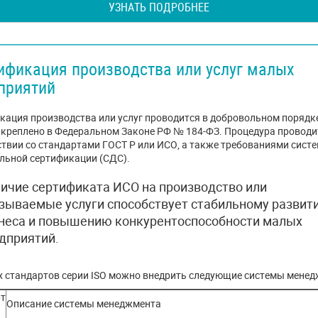
УЗНАТЬ ПОДРОБНЕЕ
ификация производства или услуг малых
приятий
кация производства или услуг проводится в добровольном порядке
акреплено в Федеральном Законе РФ № 184-ФЗ. Процедура проводи
ствии со стандартами ГОСТ Р или ИСО, а также требованиями сист
льной сертификации (СДС).
ичие сертификата ИСО на производство или
зываемые услуги способствует стабильному развит
неса и повышению конкурентоспособности малых
дприятий.
х стандартов серии ISO можно внедрить следующие системы менед
рт
Описание системы менеджмента