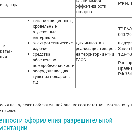
клинической
РФ № 
авнадзора
эффективности
товаров
теплоизоляционные,
кровельные,
ТР ЕА
отделочные
043/20
материалы;
электротехнические
Для импорта и
Федер
ые
изделия;
реализации товаров
Закон
каты /
средства
на территории РФ и
123-ФЗ
ации
обеспечения
ЕАЭС
Распо
пожаробезопасности;
Прави
оборудование для
РФ 364
тушения пожаров и
т.д.
делия не подлежат обязательной оценке соответствия, можно полу
е письмо.
енности оформления разрешительной
ментации