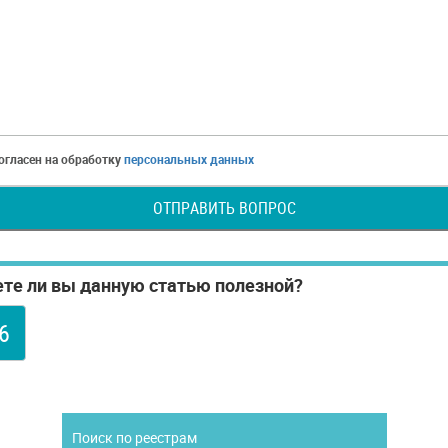
согласен на обработку
персональных данных
ОТПРАВИТЬ ВОПРОС
те ли вы данную статью полезной?
6
а
Поиск по реестрам