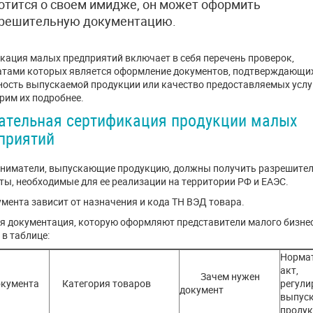
отится о своем имидже, он может оформить
решительную документацию.
кация малых предприятий включает в себя перечень проверок,
атами которых является оформление документов, подтверждающи
ность выпускаемой продукции или качество предоставляемых услу
рим их подробнее.
ательная сертификация продукции малых
дприятий
ниматели, выпускающие продукцию, должны получить разрешите
ты, необходимые для ее реализации на территории РФ и ЕАЭС.
умента зависит от назначения и кода ТН ВЭД товара.
я документация, которую оформляют представители малого бизнес
в таблице:
Норма
акт,
Зачем нужен
кумента
Категория товаров
регул
документ
выпус
проду