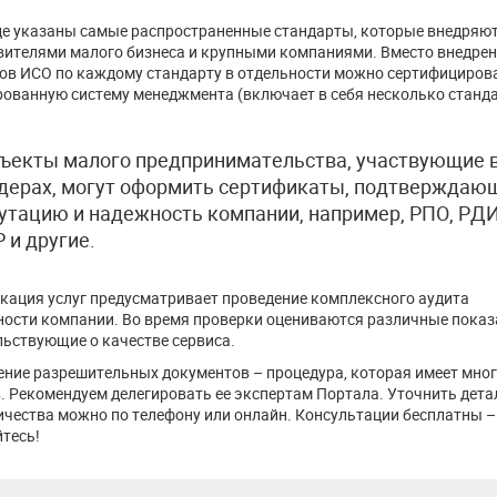
це указаны самые распространенные стандарты, которые внедряю
вителями малого бизнеса и крупными компаниями. Вместо внедре
ов ИСО по каждому стандарту в отдельности можно сертифициров
рованную систему менеджмента (включает в себя несколько станд
ъекты малого предпринимательства, участвующие 
дерах, могут оформить сертификаты, подтверждаю
утацию и надежность компании, например, РПО, РДИ
 и другие.
кация услуг предусматривает проведение комплексного аудита
ности компании. Во время проверки оцениваются различные показ
льствующие о качестве сервиса.
ние разрешительных документов – процедура, которая имеет мно
. Рекомендуем делегировать ее экспертам Портала. Уточнить дета
ичества можно по телефону или онлайн. Консультации бесплатны –
тесь!