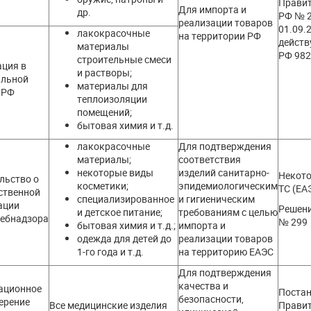
Прави
Для импорта и
др.
РФ № 2
реализации товаров
01.09.2
лакокрасочные
на территории РФ
действ
материалы
РФ 982
строительные смеси
ция в
и растворы;
альной
материалы для
 РФ
теплоизоляции
помещений;
бытовая химия и т.д.
лакокрасочные
Для подтверждения
материалы;
соответствия
некоторые виды
изделий санитарно-
Некото
льство о
косметики;
эпидемиологическим
ТС (ЕА
ственной
специализированное
и гигиеническим
ации
Решени
и детское питание;
требованиям с целью
ебнадзора
№ 299
бытовая химия и т.д.;
импорта и
одежда для детей до
реализации товаров
1-го года и т.д.
на территорию ЕАЭС
Для подтверждения
качества и
ационное
Поста
безопасности,
ерение
Все медицинские изделия
Прави