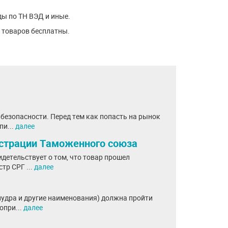
ды по ТН ВЭД и иные.
 товаров бесплатны.
безопасности. Перед тем как попасть на рынок
пи...
далее
истрации Таможенного союза
идетельствует о том, что товар прошел
тр СРГ ...
далее
 пудра и другие наименования) должна пройти
опри...
далее