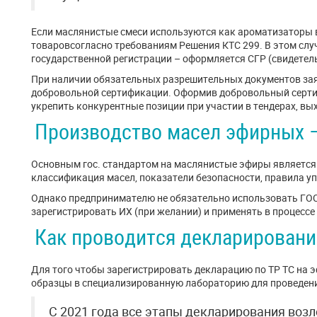
Если маслянистые смеси используются как ароматизаторы в
товаровсогласно требованиям Решения КТС 299. В этом слу
государственной регистрации – оформляется СГР (свидетель
При наличии обязательных разрешительных документов за
добровольной сертификации. Оформив добровольный серти
укрепить конкурентные позиции при участии в тендерах, вых
Производство масел эфирных –
Основным гос. стандартом на маслянистые эфиры является 
классификация масел, показатели безопасности, правила упа
Однако предпринимателю не обязательно использовать ГОС
зарегистрировать ИХ (при желании) и применять в процессе
Как проводится декларировани
Для того чтобы зарегистрировать декларацию по ТР ТС на 
образцы в специализированную лабораторию для проведени
С 2021 года все этапы декларирования воз