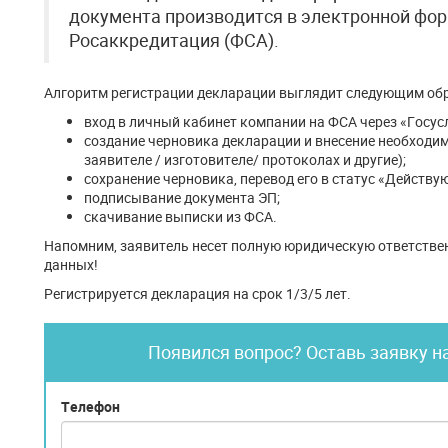
документа производится в электронной фо
Росаккредитация (ФСА).
Алгоритм регистрации декларации выглядит следующим обр
вход в личный кабинет компании на ФСА через «Госусл
создание черновика декларации и внесение необходим
заявителе / изготовителе/ протоколах и другие);
сохранение черновика, перевод его в статус «Действу
подписывание документа ЭП;
скачивание выписки из ФСА.
Напомним, заявитель несет полную юридическую ответствен
данных!
Регистрируется декларация на срок 1/3/5 лет.
Появился вопрос? Оставь заявку н
Телефон