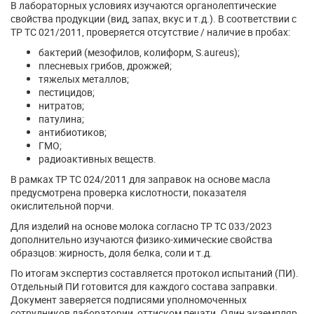
В лабораторных условиях изучаются органолептические
свойства продукции (вид, запах, вкус и т.д.). В соответствии с
ТР ТС 021/2011, проверяется отсутствие / наличие в пробах:
бактерий (мезофилов, колиформ, S.aureus);
плесневых грибов, дрожжей;
тяжелых металлов;
пестицидов;
нитратов;
патулина;
антибиотиков;
ГМО;
радиоактивных веществ.
В рамках ТР ТС 024/2011 для заправок на основе масла
предусмотрена проверка кислотности, показателя
окислительной порчи.
Для изделий на основе молока согласно ТР ТС 033/2023
дополнительно изучаются физико-химические свойства
образцов: жирность, доля белка, соли и т.д.
По итогам экспертиз составляется протокол испытаний (ПИ).
Отдельный ПИ готовится для каждого состава заправки.
Документ заверяется подписями уполномоченных
сотрудников лаборатории, оттиском печати. Один экземпляр