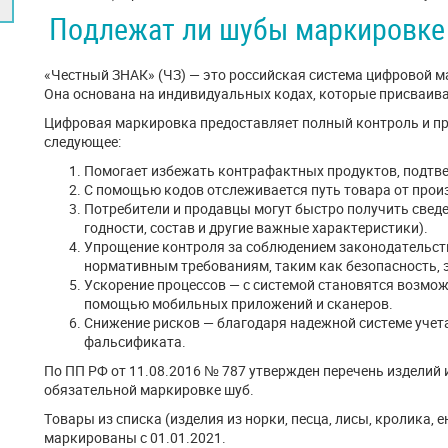
Подлежат ли шубы маркировке
«Честный ЗНАК» (ЧЗ) — это российская система цифровой м
Она основана на индивидуальных кодах, которые присваив
Цифровая маркировка предоставляет полный контроль и пр
следующее:
Помогает избежать контрафактных продуктов, подтве
С помощью кодов отслеживается путь товара от прои
Потребители и продавцы могут быстро получить сведен
годности, состав и другие важные характеристики).
Упрощение контроля за соблюдением законодательств
нормативным требованиям, таким как безопасность, 
Ускорение процессов — с системой становятся возмож
помощью мобильных приложений и сканеров.
Снижение рисков — благодаря надежной системе учет
фальсификата.
По ПП РФ от 11.08.2016 № 787 утвержден перечень изделий 
обязательной маркировке шуб.
Товары из списка (изделия из норки, песца, лисы, кролика, 
маркированы с 01.01.2021.