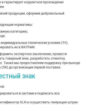
 и гарантирует корректное прохождение
ам.
своей продукции, оформив добровольный
ледующие нормативы:
юмную категорию;
жде.
 индивидуальные технические условия (ТУ),
трировать их в ФАТРиМ.
формить экспертное заключение, провести
ть товарный знак, разработать этикетку,
ип. Также мы предоставляем поддержку при выходе
 (ЛК) до организации первой поставки.
естный знак
ов:
рироваться в системе и подписать все
дентификатор GLN и осуществить генерацию штрих-