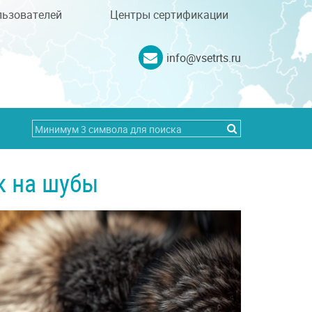
льзователей
Центры сертификации
info@vsetrts.ru
к на шубы