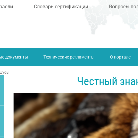
расли
Словарь сертификации
Вопросы по
ые документы
Технические регламенты
О портале
 шубы
Честный зна