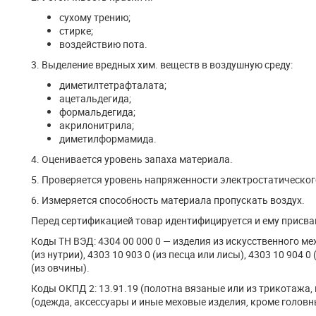
сухому трению;
стирке;
воздействию пота.
3. Выделение вредных хим. веществ в воздушную среду:
диметилтетрафталата;
ацетальдегида;
формальдегида;
акрилонитрила;
диметилформамида.
4. Оценивается уровень запаха материала.
5. Проверяется уровень напряженности электростатического
6. Измеряется способность материала пропускать воздух.
Перед сертификацией товар идентифицируется и ему присв
Коды ТН ВЭД: 4304 00 000 0 — изделия из искусственного меха
(из нутрии), 4303 10 903 0 (из песца или лисы), 4303 10 904 0 
(из овчины).
Коды ОКПД 2: 13.91.19 (полотна вязаные или из трикотажа, 
(одежда, аксессуары и иные меховые изделия, кроме головн