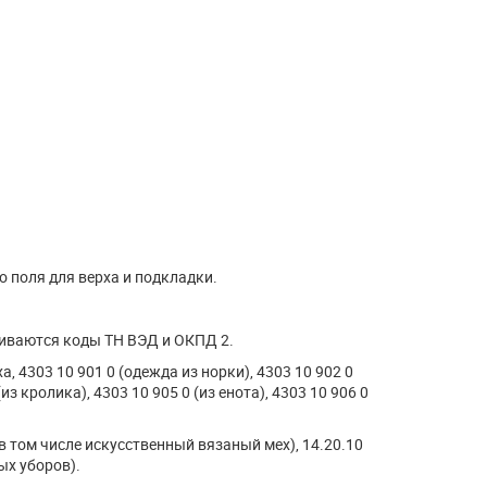
 поля для верха и подкладки.
аиваются коды ТН ВЭД и ОКПД 2.
, 4303 10 901 0 (одежда из норки), 4303 10 902 0
(из кролика), 4303 10 905 0 (из енота), 4303 10 906 0
в том числе искусственный вязаный мех), 14.20.10
ых уборов).