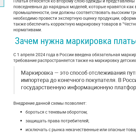
Платья относятся ко второму слою одежды и представлены 
повседневных до нарядных моделей, которые нравятся как в
промышленности, они должны соответствовать высоким тре
необходимо провести экспертную оценку продукции, оформ
также обеспечить корректную маркировку товаров в "Честн
нормативами.
Зачем нужна маркировка плать
С 1 апреля 2024 года в России введена обязательная марки
требование распространяется также на маркировку детских
Маркировка — это способ отслеживания пут
импортера до конечного покупателя. В Росс
государственную информационную платфор
Внедрение данной схемы позволяет:
бороться с теневым оборотом;
защищать права потребителей;
исключать с рынка некачественные или опасные това