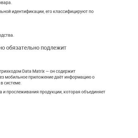
овара.
льной идентификации, его классифицируют по
одства.
оно обязательно подлежит
рихкодом Data Matrix — он содержит
рез мобильное приложение даёт информацию о
 в системе.
 и прослеживания продукции, которая объединяет