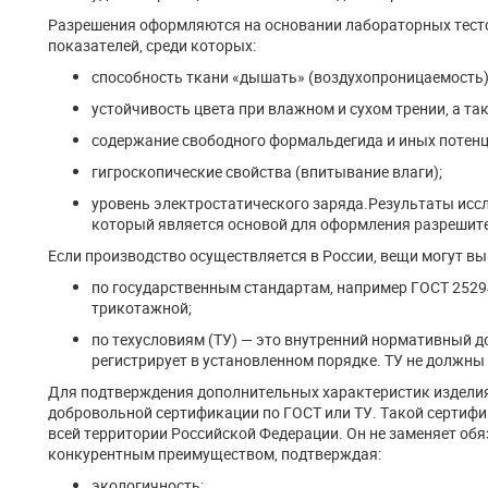
Разрешения оформляются на основании лабораторных тестов
показателей, среди которых:
способность ткани «дышать» (воздухопроницаемость)
устойчивость цвета при влажном и сухом трении, а так
содержание свободного формальдегида и иных потен
гигроскопические свойства (впитывание влаги);
уровень электростатического заряда.Результаты исс
который является основой для оформления разрешит
Если производство осуществляется в России, вещи могут вы
по государственным стандартам, например ГОСТ 252
трикотажной;
по техусловиям (ТУ) — это внутренний нормативный 
регистрирует в установленном порядке. ТУ не должн
Для подтверждения дополнительных характеристик издели
добровольной сертификации по ГОСТ или ТУ. Такой сертифик
всей территории Российской Федерации. Он не заменяет об
конкурентным преимуществом, подтверждая:
экологичность;