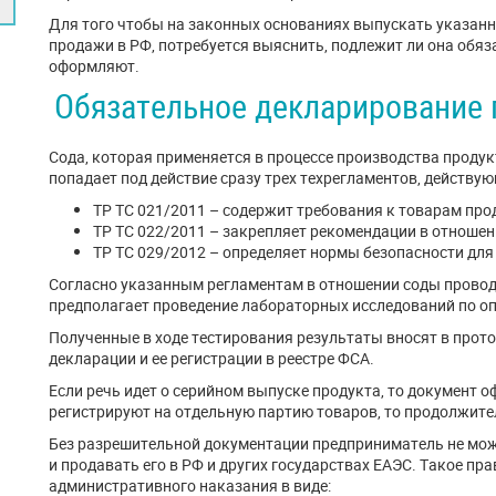
Для того чтобы на законных основаниях выпускать указанн
продажи в РФ, потребуется выяснить, подлежит ли она обяз
оформляют.
Обязательное декларирование
Сода, которая применяется в процессе производства проду
попадает под действие сразу трех техрегламентов, действу
ТР ТС 021/2011 – содержит требования к товарам про
ТР ТС 022/2011 – закрепляет рекомендации в отношен
ТР ТС 029/2012 – определяет нормы безопасности дл
Согласно указанным регламентам в отношении соды провод
предполагает проведение лабораторных исследований по о
Полученные в ходе тестирования результаты вносят в прот
декларации и ее регистрации в реестре ФСА.
Если речь идет о серийном выпуске продукта, то документ о
регистрируют на отдельную партию товаров, то продолжител
Без разрешительной документации предприниматель не мож
и продавать его в РФ и других государствах ЕАЭС. Такое п
административного наказания в виде: