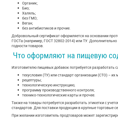
Органик;
Био;
Халяль;
без ГМО;
Веган;
без антибиотиков и прочие.
Добровольный сертификат оформляется на основании прот
ГОСТа (например, ГОСТ 32802-2014) или ТУ. Дополнительн
годности товаров.
Что оформляют на пищевую со
Изготовителю пищевых добавок потребуется разработать 
техусловия (ТУ) или стандарт организации (СТО) – их
рецептуры;
технологическую инструкцию;
программу производственного контроля;
технико-технологические карты и прочее.
Также на товары потребуется разработать этикетки с учет
стандартов. Для поставки продукции в крупные торговые се
При желании изготовитель продтоваров может зарегистрир