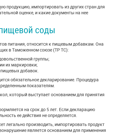
ую продукцию, импортировать из других стран для
ательной оценке, и какие документы на нее
 пищевой соды
ктов питания, относится к пищевым добавкам. Она
ющих в Таможенном союзе (ТР ТС):
довольственной группы;
ии их маркировки;
я пищевых добавок.
ится обязательное декларирование. Процедура
пределенным показателям.
окол, который выступает основанием для принятия
формляется на срок до 5 лет. Если декларацию
ьность ее действия не определяется.
ет легально производить, импортировать продукт
равонарушение является основанием для применения