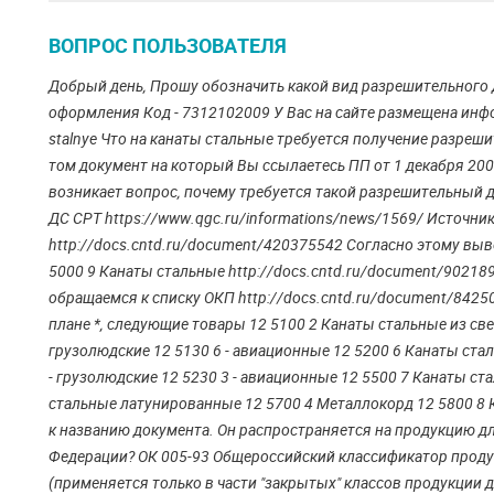
ВОПРОС ПОЛЬЗОВАТЕЛЯ
Добрый день, Прошу обозначить какой вид разрешительного д
оформления Код - 7312102009 У Вас на сайте размещена информац
stalnye Что на канаты стальные требуется получение разреш
том документ на который Вы ссылаетесь ПП от 1 декабря 200
возникает вопрос, почему требуется такой разрешительный 
ДС СРТ https://www.qgc.ru/informations/news/1569/ Источни
http://docs.cntd.ru/document/420375542 Согласно этому вы
5000 9 Канаты стальные http://docs.cntd.ru/document/90218
обращаемся к списку ОКП http://docs.cntd.ru/document/8425
плане *, следующие товары 12 5100 2 Канаты стальные из свет
грузолюдские 12 5130 6 - авиационные 12 5200 6 Канаты стал
- грузолюдские 12 5230 3 - авиационные 12 5500 7 Канаты 
стальные латунированные 12 5700 4 Металлокорд 12 5800 8
к названию документа. Он распространяется на продукцию д
Федерации? ОК 005-93 Общероссийский классификатор продукц
(применяется только в части "закрытых" классов продукции