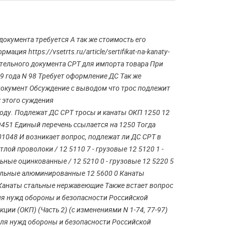
окумента требуется А так же стоимость его
ия https://vsetrts.ru/article/sertifikat-na-kanaty-
ительного документа СРТ для импорта товара При
9 года N 98 Требует оформление ДС Так же
документ Обсуждение с выводом что трос подлежит
к этого суждения
воду. Подлежат ДС СРТ тросы и канаты ОКП 1250 12
9451 Единый перечень ссылается на 1250 Тогда
01048 И возникает вопрос, подлежат ли ДС СРТ в
лой проволоки / 12 5110 7 - грузовые 12 5120 1 -
ьные оцинкованные / 12 5210 0 - грузовые 12 5220 5
стальные алюминированные 12 5600 0 Канаты
 Канаты стальные нержавеющие Также встает вопрос
ля нужд обороны и безопасности Российской
ии (ОКП) (Часть 2) (с изменениями N 1-74, 77-97)
 для нужд обороны и безопасности Российской