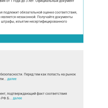
ия от 1 года до 3 лет. Официальный документ
ая подлежит обязательной оценке соответствия,
и является незаконной. Получайте документы
– штрафы, изъятие несертифицированного
безопасности. Перед тем как попасть на рынок
пи...
далее
мент, подтверждающий факт соответствия
 РФ.Б...
далее