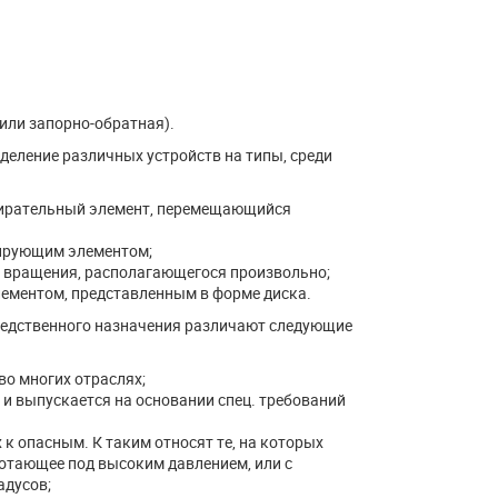
или запорно-обратная).
еление различных устройств на типы, среди
пирательный элемент, перемещающийся
лирующим элементом;
а вращения, располагающегося произвольно;
ементом, представленным в форме диска.
средственного назначения различают следующие
о многих отраслях;
 и выпускается на основании спец. требований
к опасным. К таким относят те, на которых
ботающее под высоким давлением, или с
адусов;