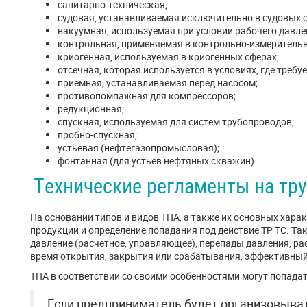
санитарно-техническая;
судовая, устанавливаемая исключительно в судовых с
вакуумная, используемая при условии рабочего давл
контрольная, применяемая в контрольно-измерительн
криогенная, используемая в криогенных сферах;
отсечная, которая используется в условиях, где треб
приемная, устанавливаемая перед насосом;
противопомпажная для компрессоров;
редукционная;
спускная, используемая для систем трубопроводов;
пробно-спускная;
устьевая (нефтегазопромысловая);
фонтанная (для устьев нефтяных скважин).
Технические регламенты на тр
На основании типов и видов ТПА, а также их основных хар
продукции и определение попадания под действие ТР ТС. Та
давление (расчетное, управляющее), перепады давления, рас
время открытия, закрытия или срабатывания, эффективный
ТПА в соответствии со своими особенностями могут попадат
Если предприниматель будет организовыва