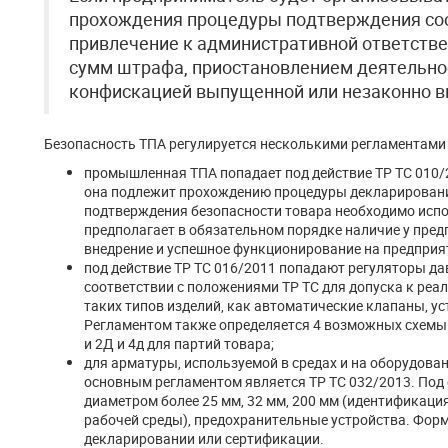
прохождения процедуры подтверждения соо
привлечение к административной ответств
сумм штрафа, приостановлением деятельнос
конфискацией выпущенной или незаконно в
Безопасность ТПА регулируется несколькими регламентами 
промышленная ТПА попадает под действие ТР ТС 010/
она подлежит прохождению процедуры декларирован
подтверждения безопасности товара необходимо испол
предполагает в обязательном порядке наличие у пре
внедрение и успешное функционирование на предприя
под действие ТР ТС 016/2011 попадают регуляторы д
соответствии с положениями ТР ТС для допуска к реа
таких типов изделий, как автоматические клапаны, у
Регламентом также определяется 4 возможных схемы 
и 2Д и 4д для партий товара;
для арматуры, используемой в средах и на оборудов
основным регламентом является ТР ТС 032/2013. Под
диаметром более 25 мм, 32 мм, 200 мм (идентификаци
рабочей среды), предохранительные устройства. Фо
декларировании или сертификации.