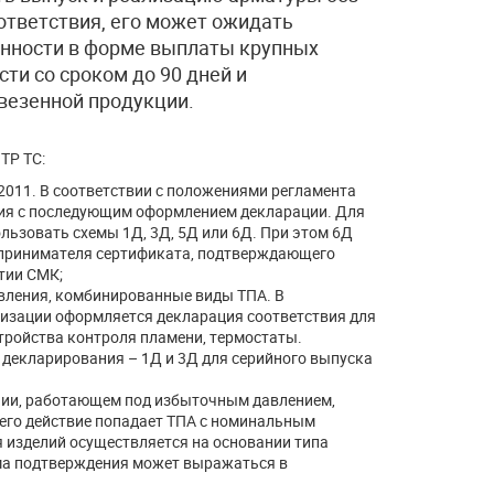
тветствия, его может ожидать
енности в форме выплаты крупных
ти со сроком до 90 дней и
везенной продукции.
ТР ТС:
2011. В соответствии с положениями регламента
ия с последующим оформлением декларации. Для
ьзовать схемы 1Д, 3Д, 5Д или 6Д. При этом 6Д
дпринимателя сертификата, подтверждающего
тии СМК;
авления, комбинированные виды ТПА. В
лизации оформляется декларация соответствия для
стройства контроля пламени, термостаты.
декларирования – 1Д и 3Д для серийного выпуска
ании, работающем под избыточным давлением,
 его действие попадает ТПА с номинальным
я изделий осуществляется на основании типа
рма подтверждения может выражаться в