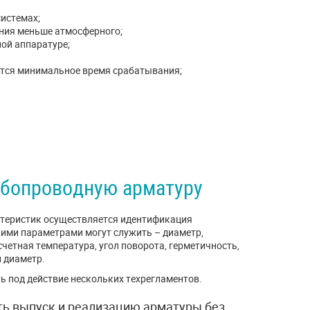
истемах;
ения меньше атмосферного;
ой аппаратуре;
уется минимальное время срабатывания;
убопроводную арматуру
актеристик осуществляется идентификация
кими параметрами могут служить – диаметр,
четная температура, угол поворота, герметичность,
 диаметр.
ь под действие нескольких техрегламентов.
ть выпуск и реализацию арматуры без