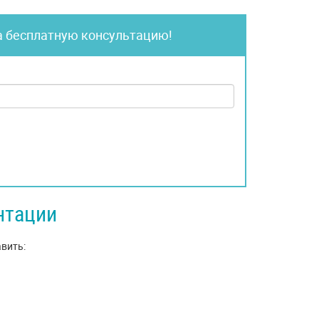
а бесплатную консультацию!
нтации
вить: