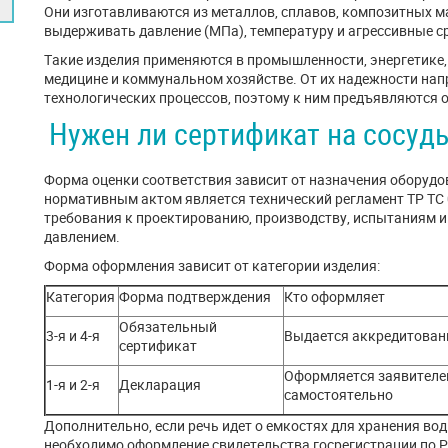
Они изготавливаются из металлов, сплавов, композитных м
выдерживать давление (МПа), температуру и агрессивные с
Такие изделия применяются в промышленности, энергетике,
медицине и коммунальном хозяйстве. От их надежности нап
технологических процессов, поэтому к ним предъявляются 
Нужен ли сертификат на сосуд
Форма оценки соответствия зависит от назначения оборудо
нормативным актом является технический регламент ТР ТС 
требования к проектированию, производству, испытаниям и
давлением.
Форма оформления зависит от категории изделия:
Категория
Форма подтверждения
Кто оформляет
Обязательный
3-я и 4-я
Выдается аккредитован
сертификат
Оформляется заявителем
1-я и 2-я
Декларация
самостоятельно
Дополнительно, если речь идет о емкостях для хранения во
необходимо оформление свидетельства госрегистрации по Р