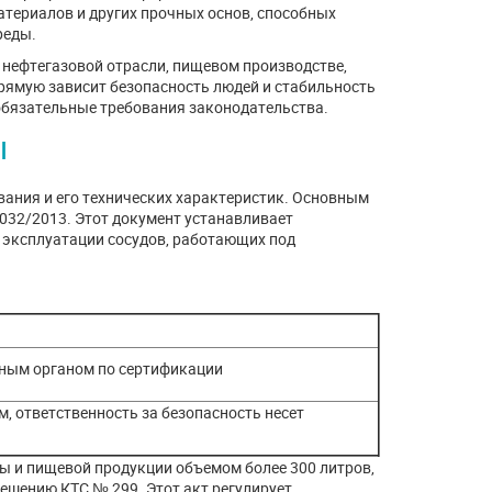
атериалов и других прочных основ, способных
реды.
 нефтегазовой отрасли, пищевом производстве,
рямую зависит безопасность людей и стабильность
обязательные требования законодательства.
ы
вания и его технических характеристик. Основным
032/2013. Этот документ устанавливает
 эксплуатации сосудов, работающих под
ным органом по сертификации
, ответственность за безопасность несет
ды и пищевой продукции объемом более 300 литров,
ешению КТС № 299. Этот акт регулирует