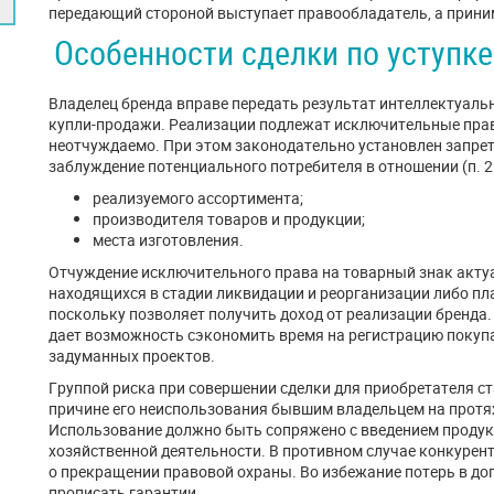
передающий стороной выступает правообладатель, а прини
Особенности сделки по уступк
Владелец бренда вправе передать результат интеллектуаль
купли-продажи. Реализации подлежат исключительные прав
неотчуждаемо. При этом законодательно установлен запрет
заблуждение потенциального потребителя в отношении (п. 2 
реализуемого ассортимента;
производителя товаров и продукции;
места изготовления.
Отчуждение исключительного права на товарный знак акту
находящихся в стадии ликвидации и реорганизации либо п
поскольку позволяет получить доход от реализации бренда
дает возможность сэкономить время на регистрацию покуп
задуманных проектов.
Группой риска при совершении сделки для приобретателя с
причине его неиспользования бывшим владельцем на протяже
Использование должно быть сопряжено с введением продук
хозяйственной деятельности. В противном случае конкурен
о прекращении правовой охраны. Во избежание потерь в до
прописать гарантии.