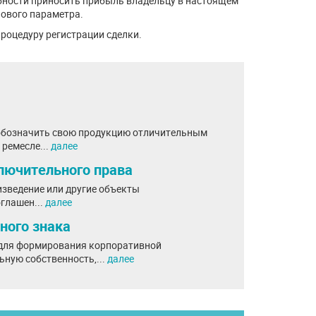
обности приносить прибыль владельцу в настоящем
нового параметра.
роцедуру регистрации сделки.
 обозначить свою продукцию отличительным
 ремесле...
далее
лючительного права
зведение или другие объекты
оглашен...
далее
ного знака
 для формирования корпоративной
ную собственность,...
далее