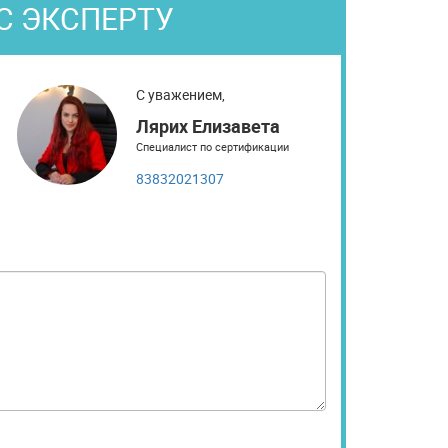
С ЭКСПЕРТУ
С уважением,
Лярих Елизавета
Специалист по сертификации
83832021307