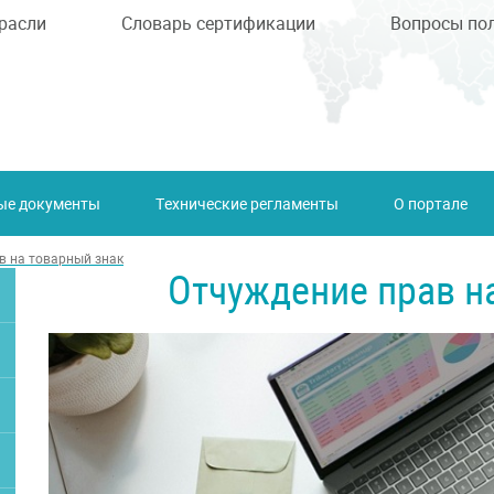
расли
Словарь сертификации
Вопросы по
ые документы
Технические регламенты
О портале
в на товарный знак
Отчуждение прав н