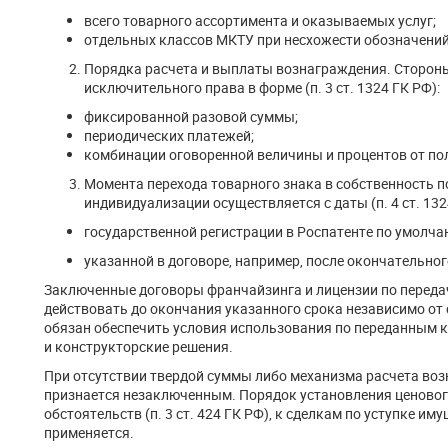
всего товарного ассортимента и оказываемых услуг;
отдельных классов МКТУ при несхожести обозначений
Порядка расчета и выплаты вознаграждения. Стороны
исключительного права в форме (п. 3 ст. 1324 ГК РФ):
фиксированной разовой суммы;
периодических платежей;
комбинации оговоренной величины и процентов от по
Момента перехода товарного знака в собственность п
индивидуализации осуществляется с даты (п. 4 ст. 132
государственной регистрации в Роспатенте по умолча
указанной в договоре, например, после окончательног
Заключенные договоры франчайзинга и лицензии по переда
действовать до окончания указанного срока независимо о
обязан обеспечить условия использования по переданным 
и конструкторские решения.
При отсутствии твердой суммы либо механизма расчета во
признается незаключенным. Порядок установления ценово
обстоятельств (п. 3 ст. 424 ГК РФ), к сделкам по уступке и
применяется.