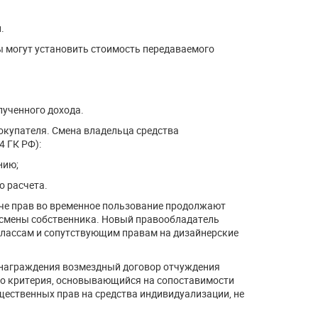
.
 могут установить стоимость передаваемого
лученного дохода.
окупателя. Смена владельца средства
4 ГК РФ):
нию;
о расчета.
че прав во временное пользование продолжают
т смены собственника. Новый правообладатель
классам и сопутствующим правам на дизайнерские
знаграждения возмездный договор отчуждения
го критерия, основывающийся на сопоставимости
мущественных прав на средства индивидуализации, не