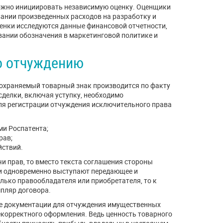
ожно инициировать независимую оценку. Оценщики
вании произведенных расходов на разработку и
енки исследуются данные финансовой отчетности,
вании обозначения в маркетинговой политике и
о отчуждению
охраняемый товарный знак производится по факту
делки, включая уступку, необходимо
Для регистрации отчуждения исключительного права
ми Роспатента;
рав;
йствий.
чи прав, то вместо текста соглашения стороны
ми одновременно выступают передающее и
лько правообладателя или приобретателя, то к
пляр договора.
ке документации для отчуждения имущественных
некорректного оформления. Ведь ценность товарного