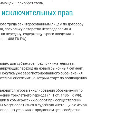
мающей – приобретатель.
е исключительных прав
ного труда заинтересованным лицам по договору
а, поскольку авторство непередаваемо и
 на передачу, содержащую риск введения в
ст. 1488 ГК РФ):
ально для субъектов предпринимательства,
ланирующих переход на новый рыночный сегмент,
. Покупка уже зарегистрированного обозначения
ателю и обеспечить быстрый старт по воплощению
тановится угроза аннулирования обозначения по
нии трехлетнего периода (п. 1 ст. 1486 ГК РФ).
ции в коммерческий оборот при осуществлении
ты могут обратиться в судебную инстанцию с иском
говорных условиях с продавцом целесообразно