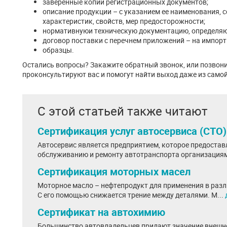
заверенные копии регистрационных документов;
описание продукции – с указанием ее наименования, с
характеристик, свойств, мер предосторожности;
нормативнуюи техническую документацию, определя
договор поставки с перечнем приложений – на импорт
образцы.
Остались вопросы? Закажите обратный звонок, или позвон
проконсультируют вас и помогут найти выход даже из само
С этой статьей также читают
Сертификация услуг автосервиса (СТО)
Автосервис является предприятием, которое предостав
обслуживанию и ремонту автотранспорта организациям
Сертификация моторных масел
Моторное масло – нефтепродукт для применения в разл
С его помощью снижается трение между деталями. М...
Сертификат на автохимию
Большинство автовладельцев придают значение внешне