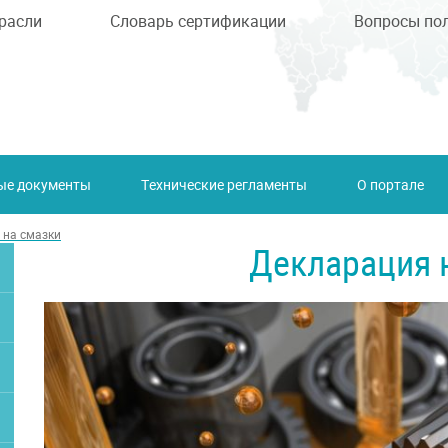
расли
Словарь сертификации
Вопросы по
ые документы
Технические регламенты
О портале
 на смазки
Декларация 