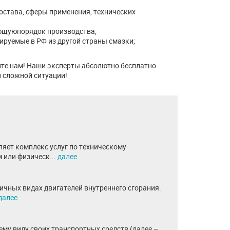
остава, сферы применения, технических
ющуюпорядок производства;
ируемые в РФ из другой страны смазки;
ите нам! Наши эксперты абсолютно бесплатно
й сложной ситуации!
ляет комплекс услуг по техническому
 или физическ...
далее
ичных видах двигателей внутреннего сгорания.
далее
му виду своих транспортных средств (далее –