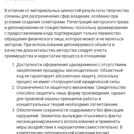
В отличие от материальных ценностей результаты творчества
сложны для разграничения сфер владения, особенно при
условии создания соавторами. Регистрация авторского права
и депонирование не тождественны, поскольку архивирование
с предоставлением кода подтверждает только первенство
обращения физического лица, которое может и не являться
автором. При использовании депонируемого объекта в
качестве доказательства авторства следует учесть
преимущества и недостатки процесса в отношении:
Доступности оформления одновременно с отсутствием
закрепления процедуры законодательно. Объектный
код не гарантирует абсолютную защиту, поскольку
процесс не имеет стопроцентной юридической силы.
Ограниченности защитного механизма. Свидетельство
способно защитить лишь форму произведения, однако
для правовой охраны принципов работы и
концептуальных теорий необходимо патентование.
Обеспечения сохранности содержимого без фиксации
нарушений. Заявитель вынужден отыскивать факты
несанкционированного использования и применять
меры воздействия к нарушителям самостоятельно. В
компетенцию депонирующей компании входит