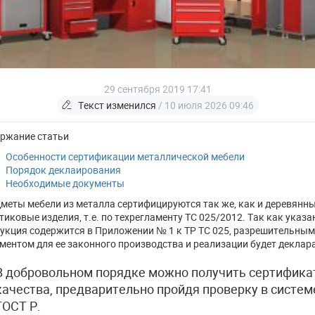
29 сентября 2019 17:41
Текст изменился
/ 10 июля 2026 09:46
ржание статьи
Особенности сертификации металлической мебели
Порядок деклаирования
Необходимые документы
меты мебели из металла сертифицируются так же, как и деревянны
тиковые изделия, т.е. по техрегламенту ТС 025/2012. Так как указа
укция содержится в Приложении № 1 к ТР ТС 025, разрешительным
ментом для ее законного производства и реализации будет деклар
В добровольном порядке можно получить сертифика
качества, предварительно пройдя проверку в систем
ГОСТ Р.