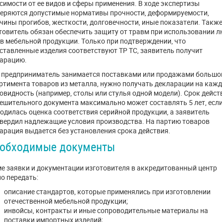
симости от ее видов и сферы применения. В ходе экспертизы
еряются допустимые нормативы прочности, деформируемости,
чины прогибов, жесткости, долговечности, иные показатели. Такж
товитель обязан обеспечить защиту от травм при использовании 
в мебельной продукции. Только при подтверждении, что
ставленные изделия соответствуют ТР ТС, заявитель получит
арацию.
 предприниматель занимается поставками или продажами большо
ртимента товаров из металла, нужно получать декларации на каж
овидность (например, столы или стулья одной модели). Срок дейст
ешительного документа максимально может составлять 5 лет, есл
одилась оценка соответствия серийной продукции, а заявитель
вердил надлежащие условия производства. На партию товаров
арация выдается без установления срока действия.
обходимые документы
е заявки и документации изготовителя в аккредитованный центр
о передать:
описание стандартов, которые применялись при изготовлении
отечественной мебельной продукции;
инвойсы, контракты и иные сопроводительные материалы на
поставки импортных изделий;