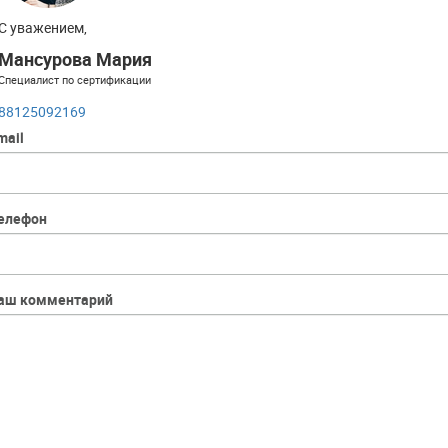
С уважением,
Мансурова Мария
Специалист по сертификации
88125092169
mail
елефон
аш комментарий