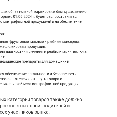
ащих обязательной маркировке, был существенно
торые с 01.09.2024 г. будет распространяться
с контрафактной продукцией и на обеспечение
ов:
щные, фруктовые, мясные и рыбные консервы.
я масложировая продукция.
ля диагностики, лечения и реабилитации, включая
ие.
медицинские препараты для домашних и
я обеспечение легальности и безопасности
зволяет отслеживать путь товара от
т снижению объема контрафактной продукции на
вых категорий товаров также должно
бросовестных производителей и
сех участников рынка.