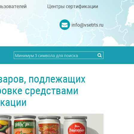
льзователей
Центры сертификации
info@vsetrts.ru
варов, подлежащих
ровке средствами
кации