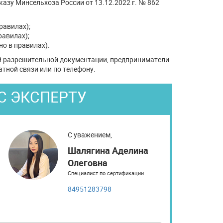
азу Минсельхоза России от 13.12.2022 г. № 862
равилах);
равилах);
но в правилах).
й разрешительной документации, предприниматели
атной связи или по телефону.
С ЭКСПЕРТУ
С уважением,
Шалягина Аделина
Олеговна
Специалист по сертификации
84951283798