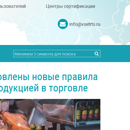
льзователей
Центры сертификации
info@vsetrts.ru
овлены новые правила
одукцией в торговле