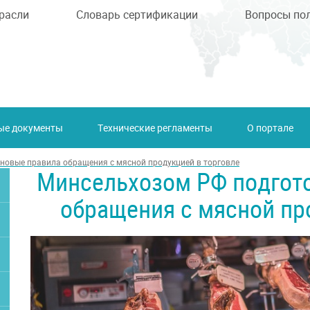
расли
Словарь сертификации
Вопросы по
ые документы
Технические регламенты
О портале
новые правила обращения с мясной продукцией в торговле
Минсельхозом РФ подгот
обращения с мясной пр